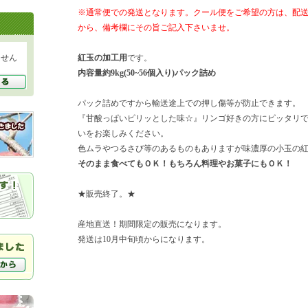
※通常便での発送となります。クール便をご希望の方は、配
から、備考欄にその旨ご記入下さいませ。
ません
紅玉の加工用
です。
内容量約9kg(50~56個入り)パック詰め
パック詰めですから輸送途上での押し傷等が防止できます。
『甘酸っぱいピリッとした味☆』リンゴ好きの方にピッタリ
いをお楽しみください。
色ムラやつるさび等のあるものもありますが味濃厚の小玉の
そのまま食べてもＯＫ！もちろん料理やお菓子にもＯＫ！
★販売終了。★
産地直送！期間限定の販売になります。
発送は10月中旬頃からになります。