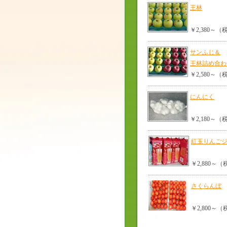
王林
￥2,380～
サンふじ＆
王林詰め合わ
￥2,580～
にんにく
￥2,180～
紅玉りんご
￥2,880～
さくらんぼ
￥2,800～