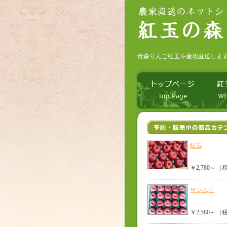
青森りんご紅玉を産地直送しま
紅玉
￥2,780～
サンふじ
￥2,580～