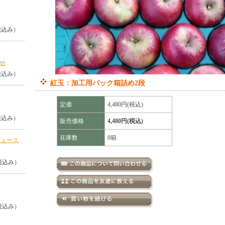
（税込み）
せ
（税込み）
紅玉：加工用パック箱詰め2段
定価
4,480円(税込)
（税込み）
販売価格
4,480円(税込)
在庫数
0箱
ジュース
（税込み）
（税込み）