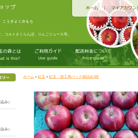
す。コルトさくらんぼ、りんごジュース等。
ホーム
»
紅玉
»
紅玉：加工用パック箱詰め2段
（税込み）
（税込み）