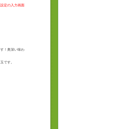
送設定の入力画面
です！奥深い味わ
紅玉です。