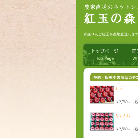
青森りんご紅玉を産地直送しま
紅玉
￥2,780～
サンふじ
￥2,580～