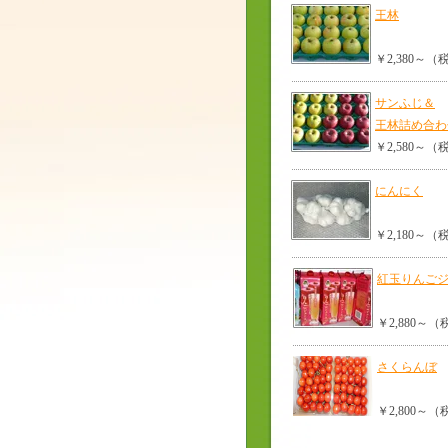
王林
￥2,380～
サンふじ＆
王林詰め合わ
￥2,580～
にんにく
￥2,180～
紅玉りんご
￥2,880～
さくらんぼ
￥2,800～