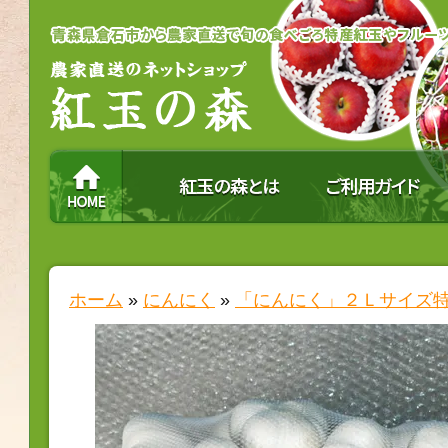
ホーム
»
にんにく
»
「にんにく」２Ｌサイズ特