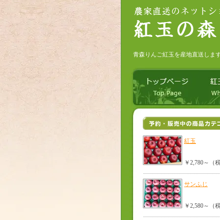
青森りんご紅玉を産地直送しま
紅玉
￥2,780～
サンふじ
￥2,580～