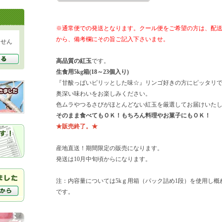
※通常便での発送となります。クール便をご希望の方は、配
から、備考欄にその旨ご記入下さいませ。
ません
高品質の紅玉
です。
生食用5kg箱(18～23個入り)
『甘酸っぱいピリッとした味☆』リンゴ好きの方にピッタリ
奥深い味わいをお楽しみください。
色ムラやつるさびがほとんどない紅玉を厳選してお届けいた
そのまま食べてもＯＫ！もちろん料理やお菓子にもＯＫ！
★販売終了。★
産地直送！期間限定の販売になります。
発送は10月中旬頃からになります。
注：内容量については5kｇ用箱（パック詰め1段）を使用し概ね
です。