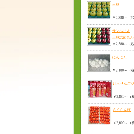
王林
￥2,380～
サンふじ＆
王林詰め合わ
￥2,580～
にんにく
￥2,180～
紅玉りんご
￥2,880～
さくらんぼ
￥2,800～