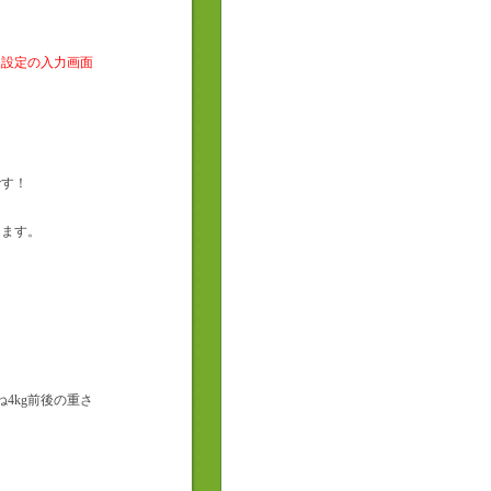
送設定の入力画面
です！
します。
4kg前後の重さ