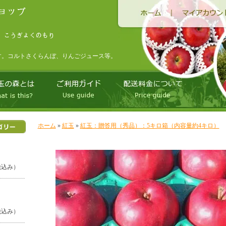
す。コルトさくらんぼ、りんごジュース等。
ホーム
»
紅玉
»
紅玉：贈答用（秀品）：5キロ箱（内容量約4キロ）
（税込み）
（税込み）