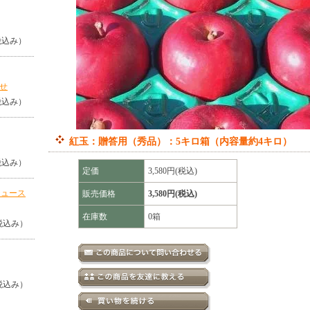
（税込み）
せ
（税込み）
紅玉：贈答用（秀品）：5キロ箱（内容量約4キロ）
（税込み）
定価
3,580円(税込)
ジュース
販売価格
3,580円(税込)
在庫数
0箱
（税込み）
（税込み）