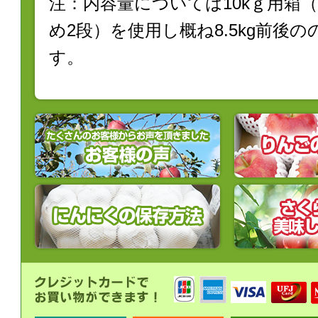
注：内容量については10kｇ用箱
め2段）を使用し概ね8.5kg前後の
す。