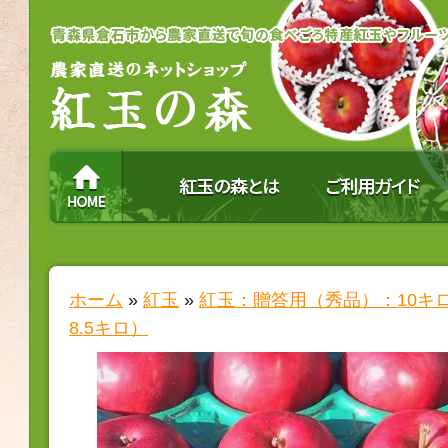
ホーム
»
紅玉
»
紅玉：贈答用（秀品）：10キ
8.5キロ）